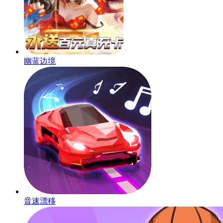
幽蓝边境
音速漂移