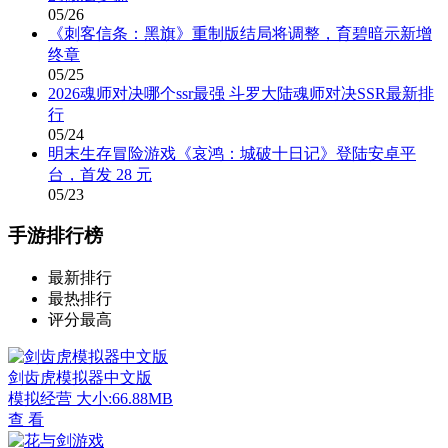
05/26
《刺客信条：黑旗》重制版结局将调整，育碧暗示新增
终章
05/25
2026魂师对决哪个ssr最强 斗罗大陆魂师对决SSR最新排
行
05/24
明末生存冒险游戏《哀鸿：城破十日记》登陆安卓平
台，首发 28 元
05/23
手游排行榜
最新排行
最热排行
评分最高
剑齿虎模拟器中文版
模拟经营
大小:66.88MB
查 看