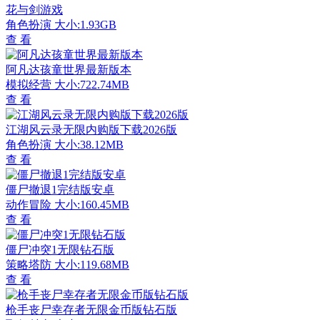
花与剑游戏
角色扮演
大小:1.93GB
查 看
阿凡达孩童世界最新版本
模拟经营
大小:722.74MB
查 看
江湖风云录无限内购版下载2026版
角色扮演
大小:38.12MB
查 看
僵尸撤退1完结版安卓
动作冒险
大小:160.45MB
查 看
僵尸冲突1无限钻石版
策略塔防
大小:119.68MB
查 看
枪手丧尸幸存者无限金币版钻石版