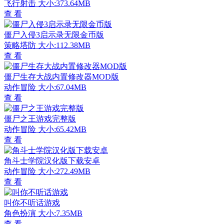
飞行射击
大小:373.64MB
查 看
僵尸入侵3启示录无限金币版
策略塔防
大小:112.38MB
查 看
僵尸生存大战内置修改器MOD版
动作冒险
大小:67.04MB
查 看
僵尸之王游戏完整版
动作冒险
大小:65.42MB
查 看
角斗士学院汉化版下载安卓
动作冒险
大小:272.49MB
查 看
叫你不听话游戏
角色扮演
大小:7.35MB
查 看