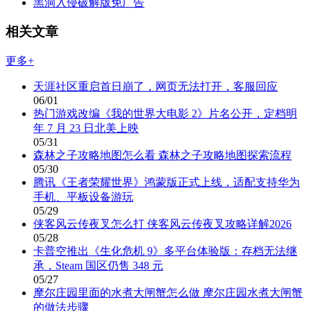
黑洞入侵破解版免广告
相关文章
更多+
天涯社区重启首日崩了，网页无法打开，客服回应
06/01
热门游戏改编《我的世界大电影 2》片名公开，定档明
年 7 月 23 日北美上映
05/31
森林之子攻略地图怎么看 森林之子攻略地图探索流程
05/30
腾讯《王者荣耀世界》鸿蒙版正式上线，适配支持华为
手机、平板设备游玩
05/29
侠客风云传夜叉怎么打 侠客风云传夜叉攻略详解2026
05/28
卡普空推出《生化危机 9》多平台体验版：存档无法继
承，Steam 国区仍售 348 元
05/27
摩尔庄园里面的水煮大闸蟹怎么做 摩尔庄园水煮大闸蟹
的做法步骤