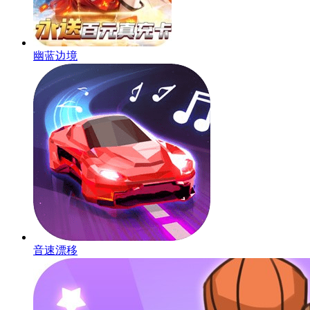
幽蓝边境
音速漂移