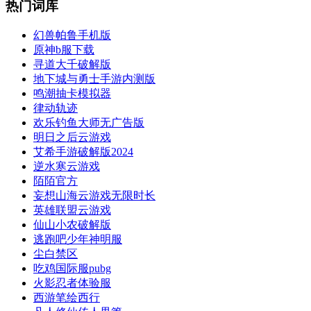
热门词库
幻兽帕鲁手机版
原神b服下载
寻道大千破解版
地下城与勇士手游内测版
鸣潮抽卡模拟器
律动轨迹
欢乐钓鱼大师无广告版
明日之后云游戏
艾希手游破解版2024
逆水寒云游戏
陌陌官方
妄想山海云游戏无限时长
英雄联盟云游戏
仙山小农破解版
逃跑吧少年神明服
尘白禁区
吃鸡国际服pubg
火影忍者体验服
西游笔绘西行