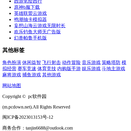
西游笔绘西行
原神b服下载
英雄联盟云游戏
鸣潮抽卡模拟器
妄想山海云游戏无限时长
欢乐钓鱼大师无广告版
幻兽帕鲁手机版
其他标签
角色扮演
休闲益智
飞行射击
动作冒险
音乐游戏
策略塔防
模
拟经营
赛车竞速
体育竞技
内购版手游
娱乐游戏
斗地主游戏
麻将游戏
捕鱼游戏
其他游戏
网站地图
Copyright © pc软件园
(m.pcdown.net).All Rights Reserved
闽ICP备2023013153号-12
商务合作：tanjin6688@outlook.com