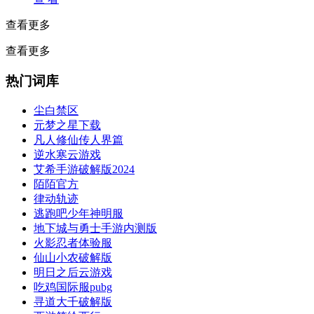
查看更多
查看更多
热门词库
尘白禁区
元梦之星下载
凡人修仙传人界篇
逆水寒云游戏
艾希手游破解版2024
陌陌官方
律动轨迹
逃跑吧少年神明服
地下城与勇士手游内测版
火影忍者体验服
仙山小农破解版
明日之后云游戏
吃鸡国际服pubg
寻道大千破解版